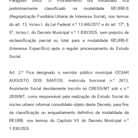
Parágrafo único. O Procedimento ora instaurado fica
preliminarmente classificado na modalidade REURB-S
(Regularização Fundiária Urbana de Interesse Social), nos termos
do art. 13, inciso I, da Lei Federal n.º 13.465/2017 e do art. 17º, §
5º, inciso I, do Decreto Municipal n.º 1.830/2025, sem prejuízo de
reclassificação parcial ou total para a modalidade REURB-E
(Interesse Específico) após o regular processamento do Estudo
Social.
Art. 2.º Fica designado o servidor público municipal CESAR
AUGUSTO DOS SANTOS, matrícula funcional n.º 2613,
Assistente Social devidamente inscrito no CRESS/MT sob o n.º
2839/MT, como responsável pela realização do Estudo Social do
núcleo urbano informal consolidado objeto deste Decreto, para fins
da classificação ou enquadramento definitivo da modalidade da
REURB, nos termos do Capítulo VII do Decreto Municipal n.º
1.830/2025.