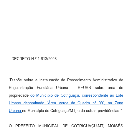
Turismo
Obras
Projetos
Contas Públicas
Legislação
DECRETO N.º 1.913/2026.
Editais
Links
“Dispõe sobre a instauração de Procedimento Administrativo de
Regularização Fundiária Urbana – REURB sobre área de
Serviços Online
propriedade
do Município de Cotriguaçu, correspondente ao Lote
Telefones Úteis
Urbano denominado “Área Verde da Quadra nº 09”, na Zona
Urbana
no Município de Cotriguaçu/MT, e dá outras providências.”
Enquete
Jornal
O PREFEITO MUNICIPAL DE COTRIGUAÇU-MT, MOISÉS