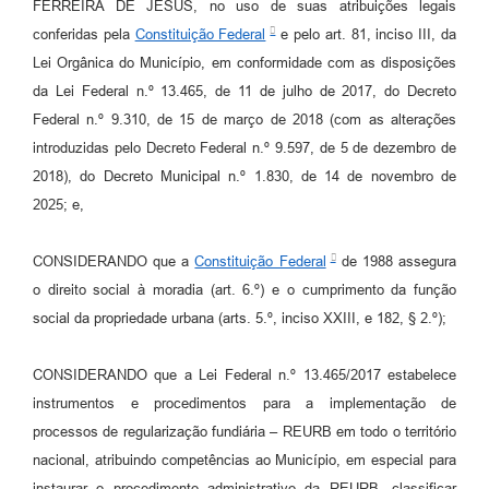
FERREIRA DE JESUS, no uso de suas atribuições legais
Agenda
conferidas pela
Constituição Federal
e pelo art. 81, inciso III, da
SIC
Lei Orgânica do Município, em conformidade com as disposições
da Lei Federal n.º 13.465, de 11 de julho de 2017, do Decreto
Diário Oficial
Federal n.º 9.310, de 15 de março de 2018 (com as alterações
Contato
introduzidas pelo Decreto Federal n.º 9.597, de 5 de dezembro de
2018), do Decreto Municipal n.º 1.830, de 14 de novembro de
2025; e,
CONSIDERANDO que a
Constituição Federal
de 1988 assegura
o direito social à moradia (art. 6.º) e o cumprimento da função
social da propriedade urbana (arts. 5.º, inciso XXIII, e 182, § 2.º);
CONSIDERANDO que a Lei Federal n.º 13.465/2017 estabelece
instrumentos e procedimentos para a implementação de
processos de regularização fundiária – REURB em todo o território
nacional, atribuindo competências ao Município, em especial para
instaurar o procedimento administrativo da REURB, classificar