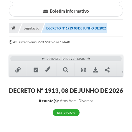
Boletim informativo
Município
Notícias
Legislação
DECRETO Nº 1913, 08 DE JUNHO DE 2026
Transparência
Atualizado em: 06/07/2026 às 16h48
Secretarias
Imprensa
ARRASTE PARA VER MAIS
Galeria de Fotos
Contratos
DECRETO Nº 1913, 08 DE JUNHO DE 2026
Ouvidoria
Assunto(s):
Atos Adm. Diversos
Audiências Públicas
EM VIGOR
Arquivos para Download
Carta de Serviços