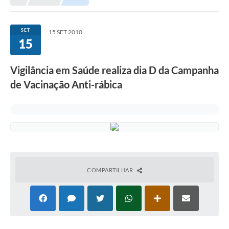
Município
SET
15 SET 2010
15
Notícias
Transparência
Vigilância em Saúde realiza dia D da Campanha
Secretarias
de Vacinação Anti-rábica
Imprensa
Galeria de Fotos
Contratos
Ouvidoria
COMPARTILHAR
Audiências Públicas
Arquivos para Download
Carta de Serviços