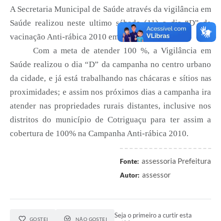
A Secretaria Municipal de Saúde através da vigilância em
Turismo
Saúde realizou neste ultimo sábado (11) o dia “D” da
Obras
vacinação Anti-rábica 2010 em Cotriguaçu.
Com a meta de atender 100 %, a Vigilância em
Projetos
Saúde realizou o dia “D” da campanha no centro urbano
Contas Públicas
da cidade, e já está trabalhando nas chácaras e sítios
nas
Legislação
proximidades; e assim nos próximos dias a campanha ira
atender nas propriedades rurais distantes, inclusive nos
Editais
distritos do município de Cotriguaçu para ter assim a
Links
cobertura de 100% na Campanha Anti-rábica 2010.
Serviços Online
assessoria Prefeitura
Fonte:
Telefones Úteis
assessor
Autor:
Enquete
Jornal
Seja o primeiro a curtir esta
GOSTEI
NÃO GOSTEI