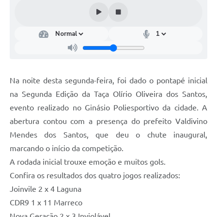
Turismo
Obras
Projetos
Contas Públicas
Na noite desta segunda-feira, foi dado o pontapé inicial
Legislação
na Segunda Edição da Taça Olírio Oliveira dos Santos,
Editais
evento realizado no Ginásio Poliesportivo da cidade. A
abertura contou com a presença do prefeito Valdivino
Links
Mendes dos Santos, que deu o chute inaugural,
Serviços Online
marcando o início da competição.
A rodada inicial trouxe emoção e muitos gols.
Telefones Úteis
Confira os resultados dos quatro jogos realizados:
Enquete
Joinvile 2 x 4 Laguna
Jornal
CDR9 1 x 11 Marreco
Nova Geração 2 x 3 Inviolável