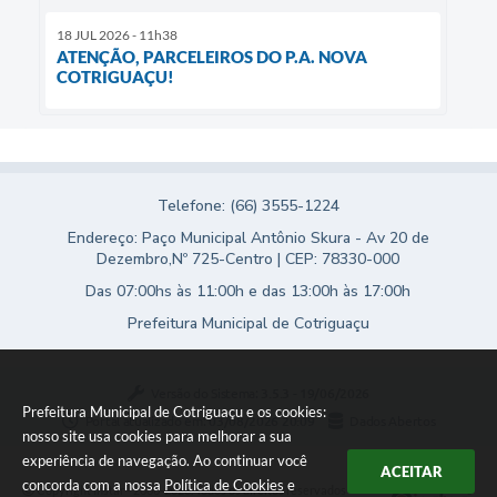
18 JUL 2026 - 11h38
ATENÇÃO, PARCELEIROS DO P.A. NOVA
COTRIGUAÇU!
Telefone: (66) 3555-1224
Endereço: Paço Municipal Antônio Skura - Av 20 de
Dezembro,Nº 725-Centro | CEP: 78330-000
Das 07:00hs às 11:00h e das 13:00h às 17:00h
Prefeitura Municipal de Cotriguaçu
Versão do Sistema:
3.5.3 - 19/06/2026
Prefeitura Municipal de Cotriguaçu e os cookies:
Portal atualizado em:
03/08/2026 20:09
Dados Abertos
nosso site usa cookies para melhorar a sua
experiência de navegação. Ao continuar você
ACEITAR
concorda com a nossa
Política de Cookies
e
Copyright Instar - 2006-2026. Todos os direitos reservados -