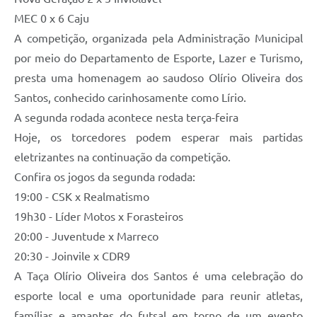
Agenda
MEC 0 x 6 Caju
SIC
A competição, organizada pela Administração Municipal
por meio do Departamento de Esporte, Lazer e Turismo,
Diário Oficial
presta uma homenagem ao saudoso Olírio Oliveira dos
Contato
Santos, conhecido carinhosamente como Lírio.
A segunda rodada acontece nesta terça-feira
Hoje, os torcedores podem esperar mais partidas
eletrizantes na continuação da competição.
Confira os jogos da segunda rodada:
19:00 - CSK x Realmatismo
19h30 - Líder Motos x Forasteiros
20:00 - Juventude x Marreco
20:30 - Joinvile x CDR9
A Taça Olírio Oliveira dos Santos é uma celebração do
esporte local e uma oportunidade para reunir atletas,
famílias e amantes do futsal em torno de um evento