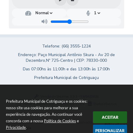
Turismo
Obras
Projetos
Contas Públicas
Telefone: (66) 3555-1224
Legislação
Endereço: Paço Municipal Antônio Skura - Av 20 de
Dezembro,Nº 725-Centro | CEP: 78330-000
Editais
Das 07:00hs às 11:00h e das 13:00h às 17:00h
Links
Prefeitura Municipal de Cotriguaçu
Serviços Online
Versão do Sistema:
3.5.3 - 19/06/2026
Telefones Úteis
Prefeitura Municipal de Cotriguaçu e os cookies:
Portal atualizado em:
07/08/2026 17:23
Dados Abertos
nosso site usa cookies para melhorar a sua
Enquete
experiência de navegação. Ao continuar você
ACEITAR
concorda com a nossa
Política de Cookies
e
Copyright Instar - 2006-2026. Todos os direitos reservados -
Jornal
Privacidade
.
Instar Tecnologia
PERSONALIZAR