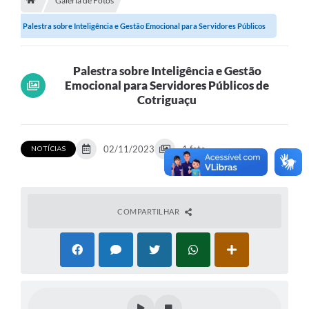
Galeria de Fotos
Palestra sobre Inteligência e Gestão Emocional para Servidores Públicos
Município
de...
Notícias
Palestra sobre Inteligência e Gestão
Transparência
Emocional para Servidores Públicos de
Cotriguaçu
Secretarias
Imprensa
02/11/2023
1 foto
NOTÍCIAS
Galeria de Fotos
Contratos
COMPARTILHAR
Ouvidoria
Audiências Públicas
Arquivos para Download
Carta de Serviços