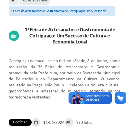
Galeria de Fotos
3ª Feira de Artesanatos e Gastronomia de Cotriguaçu: Um Sucesso de
Município
Cultura e...
Notícias
3ª Feira de Artesanatos e Gastronomia de
Transparência
Cotriguaçu: Um Sucesso de Cultura e
Economia Local
Secretarias
Imprensa
Cotriguaçu destacou-se no último sábado, 8 de junho, com a
realização da 3ª Feira de Artesanatos e Gastronomia,
Galeria de Fotos
promovida pela Prefeitura, por meio da Secretaria Municipal
de Educação e do Departamento de Cultura. O evento,
Contratos
realizado na Praça João Paulo II, celebrou a riqueza cultural,
Ouvidoria
gastronômica e artesanal do município, atraindo muitos
moradores e visitantes.
Audiências Públicas
Arquivos para Download
11/06/2024
190 fotos
NOTÍCIAS
Carta de Serviços