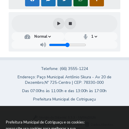
Turismo
Obras
Projetos
Contas Públicas
Legislação
Editais
Telefone: (66) 3555-1224
Links
Endereço: Paço Municipal Antônio Skura - Av 20 de
Dezembro,Nº 725-Centro | CEP: 78330-000
Serviços Online
Das 07:00hs às 11:00h e das 13:00h às 17:00h
Telefones Úteis
Prefeitura Municipal de Cotriguaçu
Enquete
Versão do Sistema:
3.5.3 - 19/06/2026
Jornal
Prefeitura Municipal de Cotriguaçu e os cookies:
Portal atualizado em:
07/08/2026 17:23
Dados Abertos
nosso site usa cookies para melhorar a sua