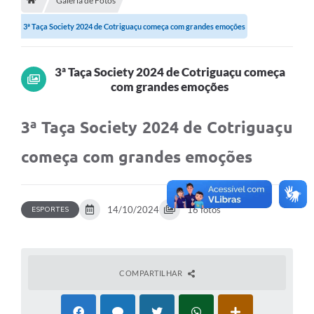
Galeria de Fotos
3ª Taça Society 2024 de Cotriguaçu começa com grandes emoções
Município
Notícias
3ª Taça Society 2024 de Cotriguaçu começa
Transparência
com grandes emoções
Secretarias
3ª Taça Society 2024 de Cotriguaçu
Imprensa
começa com grandes emoções
Galeria de Fotos
Contratos
14/10/2024
16 fotos
ESPORTES
Ouvidoria
Audiências Públicas
COMPARTILHAR
Arquivos para Download
Carta de Serviços