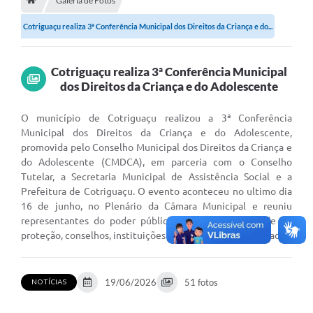
Galeria de Fotos
Cotriguaçu realiza 3ª Conferência Municipal dos Direitos da Criança e do...
Município
Notícias
Cotriguaçu realiza 3ª Conferência Municipal
Transparência
dos Direitos da Criança e do Adolescente
Secretarias
O município de Cotriguaçu realizou a 3ª Conferência
Municipal dos Direitos da Criança e do Adolescente,
Imprensa
promovida pelo Conselho Municipal dos Direitos da Criança e
do Adolescente (CMDCA), em parceria com o Conselho
Galeria de Fotos
Tutelar, a Secretaria Municipal de Assistência Social e a
Prefeitura de Cotriguaçu. O evento aconteceu no ultimo dia
Contratos
16 de junho, no Plenário da Câmara Municipal e reuniu
Ouvidoria
representantes do poder público, profissionais da rede de
proteção, conselhos, instituições e membros da comunidade.
Audiências Públicas
Arquivos para Download
19/06/2026
51 fotos
NOTÍCIAS
Carta de Serviços