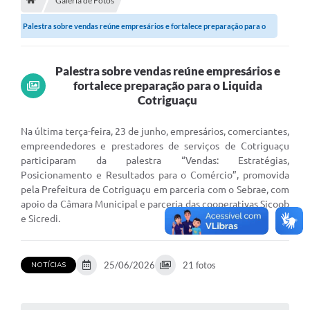
Galeria de Fotos
Palestra sobre vendas reúne empresários e fortalece preparação para o
Município
Liquida...
Notícias
Palestra sobre vendas reúne empresários e
Transparência
fortalece preparação para o Liquida
Cotriguaçu
Secretarias
Na última terça-feira, 23 de junho, empresários, comerciantes,
Imprensa
empreendedores e prestadores de serviços de Cotriguaçu
participaram da palestra “Vendas: Estratégias,
Galeria de Fotos
Posicionamento e Resultados para o Comércio”, promovida
pela Prefeitura de Cotriguaçu em parceria com o Sebrae, com
Contratos
apoio da Câmara Municipal e parceria das cooperativas Sicoob
Ouvidoria
e Sicredi.
Audiências Públicas
25/06/2026
21 fotos
NOTÍCIAS
Arquivos para Download
Carta de Serviços