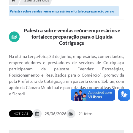
Galeria de Fotos
Palestra sobre vendas reúne empresários e fortalece preparação para o
Município
Liquida...
Notícias
Palestra sobre vendas reúne empresários e
Transparência
fortalece preparação para o Liquida
Cotriguaçu
Secretarias
Na última terça-feira, 23 de junho, empresários, comerciantes,
Imprensa
empreendedores e prestadores de serviços de Cotriguaçu
participaram da palestra “Vendas: Estratégias,
Galeria de Fotos
Posicionamento e Resultados para o Comércio”, promovida
pela Prefeitura de Cotriguaçu em parceria com o Sebrae, com
Contratos
apoio da Câmara Municipal e parceria das cooperativas Sicoob
Ouvidoria
e Sicredi.
Audiências Públicas
25/06/2026
21 fotos
NOTÍCIAS
Arquivos para Download
Carta de Serviços