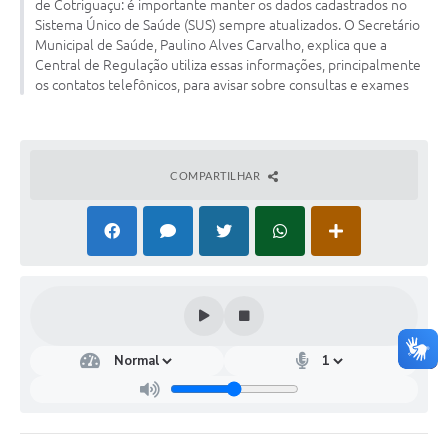
de Cotriguaçu: é importante manter os dados cadastrados no
Turismo
Sistema Único de Saúde (SUS) sempre atualizados. O Secretário
Municipal de Saúde, Paulino Alves Carvalho, explica que a
Obras
Central de Regulação utiliza essas informações, principalmente
os contatos telefônicos, para avisar sobre consultas e exames
Projetos
Contas Públicas
COMPARTILHAR
Legislação
Editais
Links
Serviços Online
Telefones Úteis
Enquete
Jornal