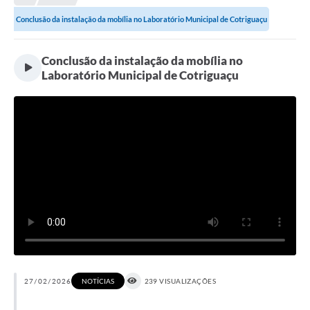
Conclusão da instalação da mobília no Laboratório Municipal de Cotriguaçu
Município
Notícias
Conclusão da instalação da mobília no
Laboratório Municipal de Cotriguaçu
Transparência
Secretarias
Imprensa
Galeria de Fotos
Contratos
Ouvidoria
Audiências Públicas
Arquivos para Download
27/02/2026
NOTÍCIAS
239 VISUALIZAÇÕES
Carta de Serviços