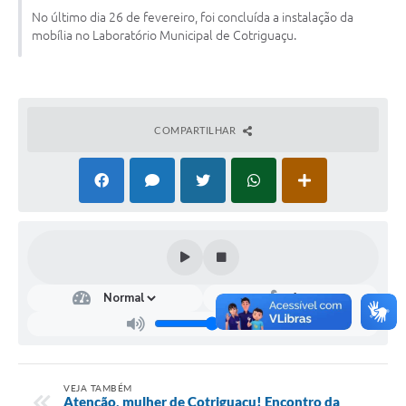
No último dia 26 de fevereiro, foi concluída a instalação da
Turismo
mobília no Laboratório Municipal de Cotriguaçu.
Obras
Projetos
Contas Públicas
COMPARTILHAR
Legislação
Editais
Links
Serviços Online
Telefones Úteis
Enquete
Jornal
VEJA TAMBÉM
Atenção, mulher de Cotriguaçu! Encontro da