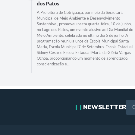
dos Patos
A Prefeitura de Cotriguaçu, por meio da Secretaria
Municipal de Meio Ambiente e Desenvolvimento
Sustentável, promoveu nesta quarta-feira, 10 de junho,
no Lago dos Patos, um evento alusivo ao Dia Mundial do
Meio Ambiente, celebrado no último dia 5 de junho. A
programação reuniu alunos da Escola Municipal Santa
Maria, Escola Municipal 7 de Setembro, Escola Estadual
Sidney César e Escola Estadual Maria da Glória Vargas
Ochoa, proporcionando um momento de aprendizado,
conscientização e...
NEWSLETTER