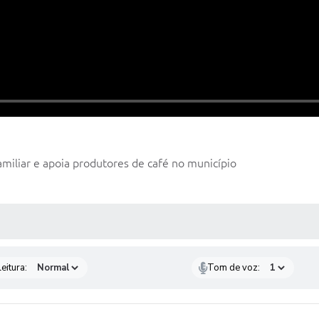
amiliar e apoia produtores de café no município
 MÍDIAS
eitura:
Tom de voz: