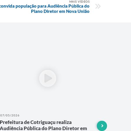
MAIS VÍDEOS
 convida população para Audiência Pública do
Plano Diretor em Nova União
07/05/2026
16/03/202
Prefeitura de Cotriguaçu realiza
Atenção
Audiência Pública do Plano Diretor em
da Mulh