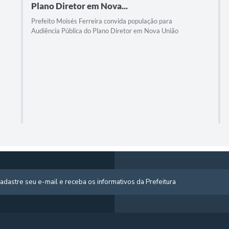
Plano Diretor em Nova...
Prefeito Moisés Ferreira convida população para
Audiência Pública do Plano Diretor em Nova União