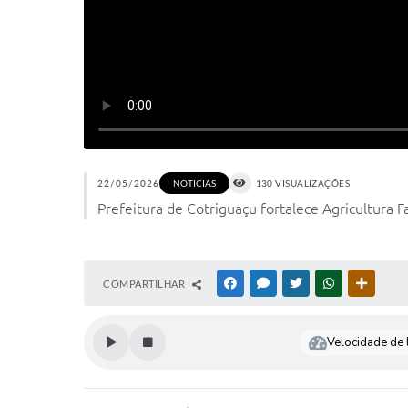
22/05/2026
130 VISUALIZAÇÕES
NOTÍCIAS
Prefeitura de Cotriguaçu fortalece Agricultura F
COMPARTILHAR
FACEBOOK
MESSENGER
TWITTER
WHATSAPP
OUTRAS
Velocidade de l