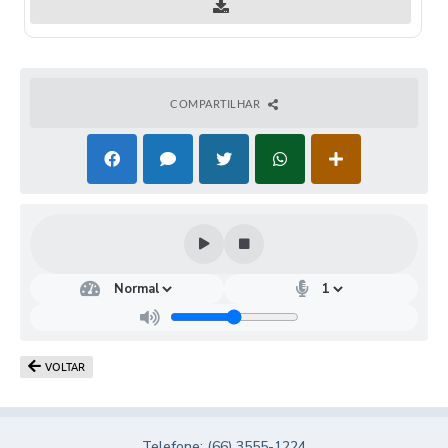
Turismo
Obras
Projetos
COMPARTILHAR
Contas Públicas
Legislação
Editais
Links
Serviços Online
Telefones Úteis
VOLTAR
Enquete
Jornal
Telefone: (66) 3555-1224