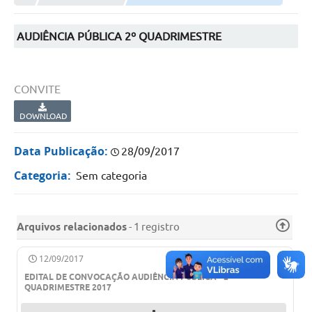
Município
AUDIÊNCIA PÚBLICA 2º QUADRIMESTRE
Notícias
Transparência
CONVITE
Secretarias
DOWNLOAD
Imprensa
Data Publicação:
28/09/2017
Galeria de Fotos
Categoria:
Sem categoria
Contratos
Ouvidoria
Arquivos relacionados
- 1 registro
Audiências Públicas
12/09/2017
Arquivos para Download
EDITAL DE CONVOCAÇÃO AUDIÊNCIA PÚBLICA - 2º
QUADRIMESTRE 2017
Carta de Serviços