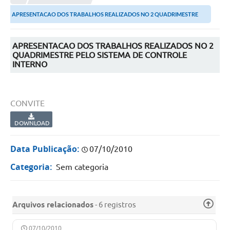
APRESENTACAO DOS TRABALHOS REALIZADOS NO 2 QUADRIMESTRE
Município
PELO SISTEMA DE...
Notícias
APRESENTACAO DOS TRABALHOS REALIZADOS NO 2
QUADRIMESTRE PELO SISTEMA DE CONTROLE
Transparência
INTERNO
Secretarias
Imprensa
CONVITE
Galeria de Fotos
DOWNLOAD
Contratos
Data Publicação:
07/10/2010
Ouvidoria
Categoria:
Sem categoria
Audiências Públicas
Arquivos para Download
Arquivos relacionados
- 6 registros
Carta de Serviços
07/10/2010