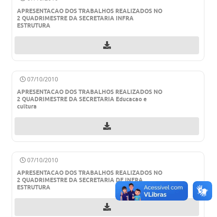
APRESENTACAO DOS TRABALHOS REALIZADOS NO
Turismo
2 QUADRIMESTRE DA SECRETARIA INFRA
ESTRUTURA
Obras
Projetos
Contas Públicas
07/10/2010
Legislação
APRESENTACAO DOS TRABALHOS REALIZADOS NO
2 QUADRIMESTRE DA SECRETARIA Educacao e
Editais
cultura
Links
Serviços Online
07/10/2010
Telefones Úteis
APRESENTACAO DOS TRABALHOS REALIZADOS NO
2 QUADRIMESTRE DA SECRETARIA DE INFRA
Enquete
ESTRUTURA
Jornal