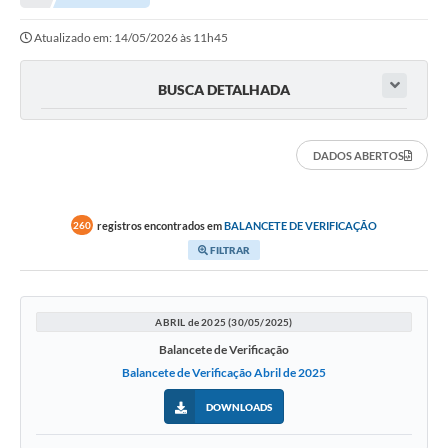
Atualizado em: 14/05/2026 às 11h45
Município
Notícias
BUSCA DETALHADA
Transparência
DADOS ABERTOS
Secretarias
Imprensa
registros encontrados em
BALANCETE DE VERIFICAÇÃO
260
Galeria de Fotos
FILTRAR
Contratos
Ouvidoria
ABRIL de 2025 (30/05/2025)
Balancete de Verificação
Audiências Públicas
Balancete de Verificação Abril de 2025
Arquivos para Download
DOWNLOADS
Carta de Serviços