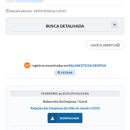
Atualizado em: 14/05/2026 às 11h45
Município
Notícias
BUSCA DETALHADA
Transparência
DADOS ABERTOS
Secretarias
Imprensa
registros encontrados em
BALANCETE DA DESPESA
107
Galeria de Fotos
FILTRAR
Contratos
Ouvidoria
FEVEREIRO de 2020 (29/02/2020)
Balancete da Despesa / Geral
Audiências Públicas
Relação das Despesas do Mês de Janeiro 2020
Arquivos para Download
DOWNLOADS
Carta de Serviços