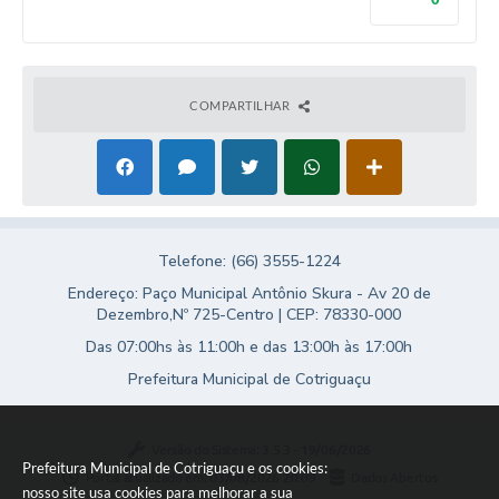
Agenda
SIC
Diário Oficial
COMPARTILHAR
Contato
Telefone: (66) 3555-1224
Endereço: Paço Municipal Antônio Skura - Av 20 de
Dezembro,Nº 725-Centro | CEP: 78330-000
Das 07:00hs às 11:00h e das 13:00h às 17:00h
Prefeitura Municipal de Cotriguaçu
Versão do Sistema:
3.5.3 - 19/06/2026
Prefeitura Municipal de Cotriguaçu e os cookies:
Portal atualizado em:
03/08/2026 20:09
Dados Abertos
nosso site usa cookies para melhorar a sua