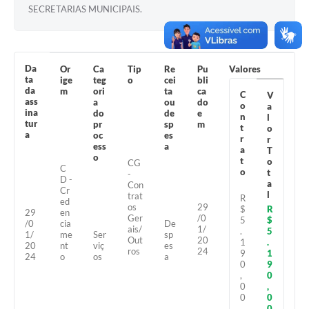
SECRETARIAS MUNICIPAIS.
Turismo
Obras
Da
Or
Ca
Tip
Re
Pu
Valores
Projetos
ta
ige
teg
o
cei
bli
da
m
ori
ta
ca
C
V
Contas Públicas
ass
a
ou
do
o
a
ina
do
de
e
n
l
tur
Legislação
pr
sp
m
t
o
a
oc
es
r
r
ess
a
a
T
Editais
o
t
o
CG
C
o
t
-
Links
D -
a
Con
Cr
l
trat
R
ed
Serviços Online
os
29
$
R
29
en
Ger
/0
5
$
/0
cia
De
ais/
1/
.
5
Telefones Úteis
1/
me
Ser
sp
Out
20
1
.
20
nt
viç
es
ros
24
9
1
24
o
os
a
Enquete
0
9
,
0
0
Jornal
,
0
0
0