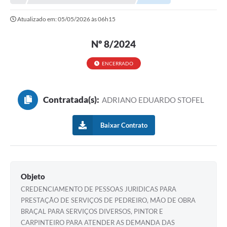
Atualizado em: 05/05/2026 às 06h15
Município
Notícias
Nº 8/2024
Transparência
ENCERRADO
Secretarias
Contratada(s):
ADRIANO EDUARDO STOFEL
Imprensa
Galeria de Fotos
Baixar Contrato
Contratos
Ouvidoria
Objeto
Audiências Públicas
CREDENCIAMENTO DE PESSOAS JURIDICAS PARA
Arquivos para Download
PRESTAÇÃO DE SERVIÇOS DE PEDREIRO, MÃO DE OBRA
BRAÇAL PARA SERVIÇOS DIVERSOS, PINTOR E
Carta de Serviços
CARPINTEIRO PARA ATENDER AS DEMANDA DAS