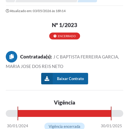
Atualizado em: 03/05/2026 às 18h14
Município
Notícias
Nº 1/2023
Transparência
ENCERRADO
Secretarias
Contratada(s):
J C BAPTISTA FERREIRA GARCIA,
Imprensa
MARIA JOSE DOS REIS NETO
Galeria de Fotos
Baixar Contrato
Contratos
Ouvidoria
Vigência
Audiências Públicas
Arquivos para Download
Carta de Serviços
30/01/2024
30/01/2025
Vigência encerrada