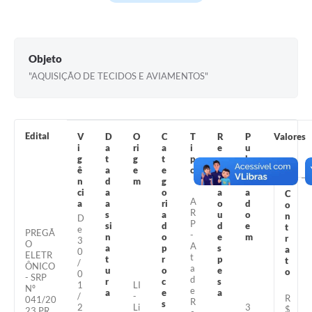
Turismo
Obras
Objeto
Projetos
"AQUISIÇÃO DE TECIDOS E AVIAMENTOS"
Contas Públicas
Legislação
Edital
V
D
O
C
T
R
P
Valores
i
a
ri
a
i
e
u
Editais
g
t
g
t
p
c
b
ê
a
e
e
o
e
li
Links
n
d
m
g
it
c
ci
a
o
a
a
C
A
a
a
ri
o
d
o
Serviços Online
R
s
a
u
o
n
D
P
si
d
d
e
t
e
PREGÃ
Telefones Úteis
-
n
o
e
m
r
3
O
A
a
p
s
a
0
ELETR
t
t
r
p
t
Enquete
/
ÔNICO
a
u
o
e
o
0
- SRP
d
r
c
s
1
LI
Nº
Jornal
e
a
e
a
/
-
R
041/20
R
s
2
Li
3
$
23 PR