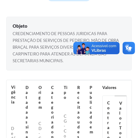
Turismo
Obras
Objeto
Projetos
CREDENCIAMENTO DE PESSOAS JURIDICAS PARA
PRESTAÇÃO DE SERVIÇOS DE PEDREIRO, MÃO DE OBRA
Contas Públicas
BRAÇAL PARA SERVIÇOS DIVERSOS, PINTOR E
CARPINTEIRO PARA ATENDER AS DEMANDA DAS
Legislação
SECRETARIAS MUNICIPAIS.
Editais
Links
Vi
D
O
C
Ti
R
P
Valores
Serviços Online
gê
a
ri
a
p
e
u
nc
t
g
t
o
c
b
ia
a
e
e
e
li
C
V
Telefones Úteis
d
m
g
it
c
o
a
a
o
a
a
n
l
Enquete
C
a
ri
o
d
t
o
G
s
a
u
o
r
r
C
-
si
d
d
e
a
Jornal
T
D
D
C
n
o
e
m
t
o
e
-
o
a
p
s
o
t