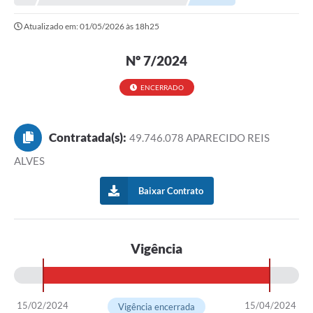
Atualizado em: 01/05/2026 às 18h25
Município
Notícias
Nº 7/2024
Transparência
ENCERRADO
Secretarias
Contratada(s):
49.746.078 APARECIDO REIS
Imprensa
ALVES
Galeria de Fotos
Baixar Contrato
Contratos
Ouvidoria
Vigência
Audiências Públicas
Arquivos para Download
Carta de Serviços
15/02/2024
15/04/2024
Vigência encerrada