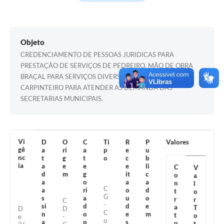
Turismo
Obras
Objeto
Projetos
CREDENCIAMENTO DE PESSOAS JURIDICAS PARA
PRESTAÇÃO DE SERVIÇOS DE PEDREIRO, MÃO DE OBRA
Contas Públicas
BRAÇAL PARA SERVIÇOS DIVERSOS, PINTOR E
CARPINTEIRO PARA ATENDER AS DEMANDA DAS
Legislação
SECRETARIAS MUNICIPAIS.
Editais
Links
Vi
D
O
C
Ti
R
P
Valores
Serviços Online
gê
a
ri
a
p
e
u
nc
t
g
t
o
c
b
ia
a
e
e
e
li
C
V
Telefones Úteis
d
m
g
it
c
o
a
a
o
a
a
n
l
Enquete
C
a
ri
o
d
t
o
G
s
a
u
o
r
r
C
-
si
d
d
e
a
Jornal
T
D
D
C
n
o
e
m
t
o
e
-
o
a
p
s
o
t