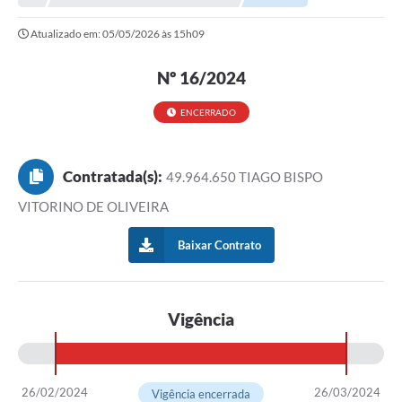
Atualizado em: 05/05/2026 às 15h09
Município
Notícias
Nº 16/2024
Transparência
ENCERRADO
Secretarias
Contratada(s):
49.964.650 TIAGO BISPO
Imprensa
VITORINO DE OLIVEIRA
Galeria de Fotos
Baixar Contrato
Contratos
Ouvidoria
Vigência
Audiências Públicas
Arquivos para Download
Carta de Serviços
26/02/2024
26/03/2024
Vigência encerrada