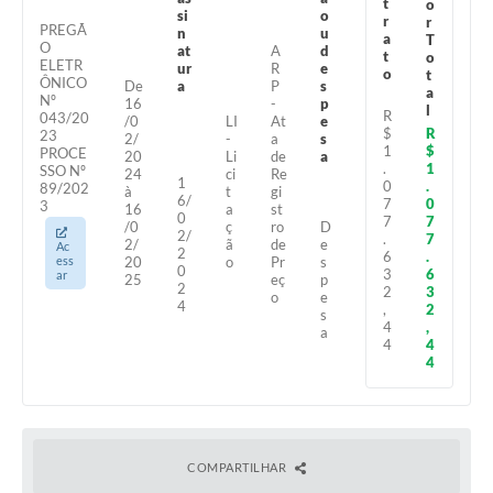
t
o
Agenda
si
o
r
r
PREGÃ
n
u
a
T
O
SIC
at
A
d
t
o
ELETR
ur
R
e
o
t
ÔNICO
De
a
P
s
Diário Oficial
a
Nº
16
-
p
l
R
043/20
/0
LI
At
e
$
R
23
Contato
2/
-
a
s
1
$
PROCE
20
Li
de
a
.
1
SSO Nº
24
ci
Re
1
0
.
89/202
à
t
gi
6/
7
0
3
16
a
st
0
7
7
/0
ç
ro
D
2/
.
7
2/
ã
de
e
Ac
2
6
.
ess
20
o
Pr
s
0
3
6
ar
25
eç
p
2
2
3
o
e
4
,
2
s
4
,
a
4
4
4
COMPARTILHAR