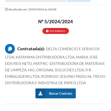
Atualizado em: 29/04/2026 às 16h48
Município
Notícias
Nº 5/2024/2024
Transparência
ENCERRADO
Secretarias
Contratada(s):
DELTA COMERCIO E SERVICOS
Imprensa
LTDA, KATAYAMA DISTRIBUIDORA LTDA, MARIA JOSE
Galeria de Fotos
DOS REIS NETO, MATHIC- DISTRIBUIDORA DE MATERIAIS
Contratos
DE LIMPEZA, HIG, ORIGINAL SOLUCOES LTDA, P. R.
EMBALAGENS LTDA, RODRIGO JESUINO PADILHA, TREVO
Ouvidoria
DISTRIBUIDORA E INDUSTRIA DE PAPEIS LTDA
Audiências Públicas
Baixar Contrato
Arquivos para Download
Carta de Serviços