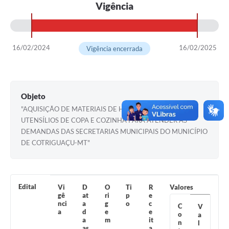
Vigência
Turismo
Obras
16/02/2024
16/02/2025
Vigência encerrada
Projetos
Contas Públicas
Legislação
Objeto
"AQUISIÇÃO DE MATERIAIS DE HIGIENE, LIMPEZA E
Editais
UTENSÍLIOS DE COPA E COZINHA PARA ATENDER AS
DEMANDAS DAS SECRETARIAS MUNICIPAIS DO MUNICÍPIO
Links
DE COTRIGUAÇU-MT"
Serviços Online
Telefones Úteis
Edital
Vi
D
O
Ti
R
Valores
Enquete
gê
at
ri
p
e
nci
a
g
o
c
C
V
a
d
e
e
Jornal
o
a
a
m
it
n
l
as
a