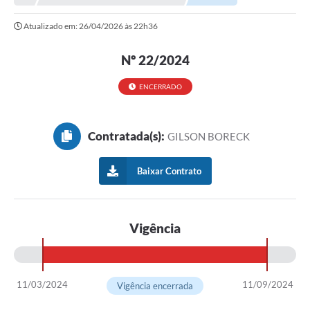
Atualizado em: 26/04/2026 às 22h36
Município
Notícias
Nº 22/2024
Transparência
ENCERRADO
Secretarias
Contratada(s):
GILSON BORECK
Imprensa
Galeria de Fotos
Baixar Contrato
Contratos
Ouvidoria
Vigência
Audiências Públicas
Arquivos para Download
11/03/2024
11/09/2024
Vigência encerrada
Carta de Serviços