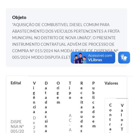
Turismo
Objeto
Obras
"AQUISIÇÃO DE COMBUSTIVEL DIESEL COMUM PARA
Projetos
ABASTECIMENTO DOS VEÍCULOS PERTENCENTES A FROTA
MUNICIPAL NO DISTRITO DE NOVA UNIÃO". O PRESENTE
Contas Públicas
INSTRUMENTO CONTRATUAL ADVÉM DE PROCESSO DE
COMPRA Nº 015/2024 NA MODALIDADE DE DISPENSA Nº
Legislação
005/2024 MODO DISPUTA ELETRÔNICA.
Editais
Links
Edital
V
D
O
T
R
P
Valores
i
a
ri
i
e
u
Serviços Online
g
t
g
p
c
b
ê
a
e
o
e
li
Telefones Úteis
n
d
m
it
c
C
V
ci
a
a
a
o
a
Enquete
a
a
o
d
n
l
A
s
u
o
D
t
o
C
si
d
e
DISPE
e
Jornal
r
r
-
n
e
m
NSA N°
2
a
T
A
a
s
005/20
2