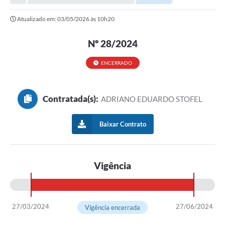
Atualizado em: 03/05/2026 às 10h20
Município
Notícias
Nº 28/2024
Transparência
ENCERRADO
Secretarias
Contratada(s):
ADRIANO EDUARDO STOFEL
Imprensa
Galeria de Fotos
Baixar Contrato
Contratos
Ouvidoria
Vigência
Audiências Públicas
Arquivos para Download
27/03/2024
27/06/2024
Vigência encerrada
Carta de Serviços