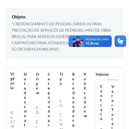
Turismo
Objeto
Obras
“CREDENCIAMENTO DE PESSOAS JURIDICAS PARA
Projetos
PRESTAÇÃO DE SERVIÇOS DE PEDREIRO, MÃO DE OBRA
BRAÇAL PARA SERVIÇOS DIVERSOS, PINTOR E
Contas Públicas
CARPINTEIRO PARA ATENDER AS DEMANDA DAS
SECRETARIAS MUNICIPAIS”.
Legislação
Editais
Vi
D
O
C
Ti
R
P
Valores
Links
gê
a
ri
a
p
e
u
nc
t
g
t
o
c
b
Serviços Online
C
V
ia
a
e
e
e
li
o
a
d
m
g
it
c
n
l
Telefones Úteis
a
o
a
a
t
o
C
a
ri
o
d
r
r
G
s
a
u
o
C
Enquete
a
T
-
si
d
d
e
D
D
t
o
C
n
o
e
m
e
-
o
t
Jornal
o
a
p
s
27
C
a
nt
t
r
p
/0
r
l
ra