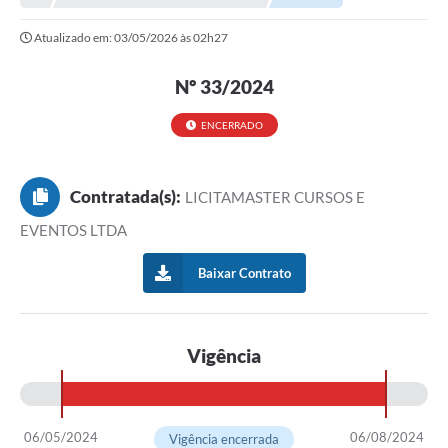
Atualizado em: 03/05/2026 às 02h27
Município
Notícias
Nº 33/2024
Transparência
ENCERRADO
Secretarias
Contratada(s):
LICITAMASTER CURSOS E
Imprensa
EVENTOS LTDA
Galeria de Fotos
Baixar Contrato
Contratos
Ouvidoria
Vigência
Audiências Públicas
Arquivos para Download
Carta de Serviços
06/05/2024
06/08/2024
Vigência encerrada