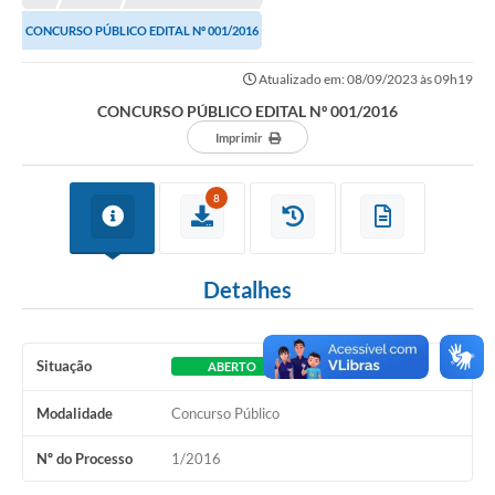
CONCURSO PÚBLICO EDITAL Nº 001/2016
Município
Atualizado em: 08/09/2023 às 09h19
Notícias
CONCURSO PÚBLICO EDITAL Nº 001/2016
Transparência
Imprimir
Secretarias
8
Imprensa
Galeria de Fotos
Detalhes
Contratos
Ouvidoria
Situação
ABERTO
Audiências Públicas
Modalidade
Concurso Público
Arquivos para Download
Nº do Processo
1/2016
Carta de Serviços