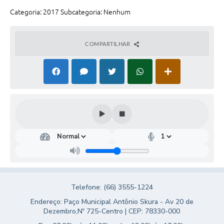
Turismo
Categoria: 2017 Subcategoria: Nenhum
Obras
COMPARTILHAR
Projetos
Contas Públicas
Legislação
Editais
Links
Serviços Online
Telefones Úteis
Telefone: (66) 3555-1224
Enquete
Endereço: Paço Municipal Antônio Skura - Av 20 de
Jornal
Dezembro,Nº 725-Centro | CEP: 78330-000