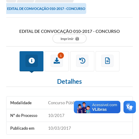
EDITAL DE CONVOCAÇÃO 010-2017 - CONCURSO
Município
Notícias
EDITAL DE CONVOCAÇÃO 010-2017 - CONCURSO
Transparência
Imprimir
Secretarias
1
Imprensa
Galeria de Fotos
Detalhes
Contratos
Ouvidoria
Modalidade
Concurso Público
Audiências Públicas
Nº do Processo
10/2017
Arquivos para Download
Publicado em
10/03/2017
Carta de Serviços