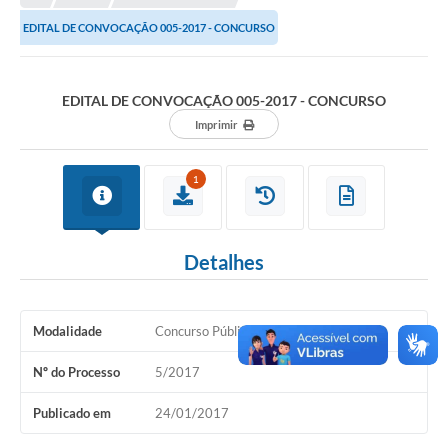
EDITAL DE CONVOCAÇÃO 005-2017 - CONCURSO
Município
Notícias
EDITAL DE CONVOCAÇÃO 005-2017 - CONCURSO
Transparência
Imprimir
Secretarias
1
Imprensa
Galeria de Fotos
Detalhes
Contratos
Ouvidoria
Modalidade
Concurso Público
Audiências Públicas
Nº do Processo
5/2017
Arquivos para Download
Publicado em
24/01/2017
Carta de Serviços