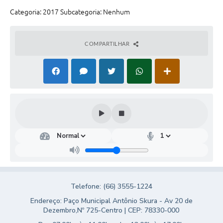
Turismo
Categoria: 2017 Subcategoria: Nenhum
Obras
COMPARTILHAR
Projetos
Contas Públicas
Legislação
Editais
Links
Serviços Online
Telefones Úteis
Telefone: (66) 3555-1224
Enquete
Endereço: Paço Municipal Antônio Skura - Av 20 de
Jornal
Dezembro,Nº 725-Centro | CEP: 78330-000