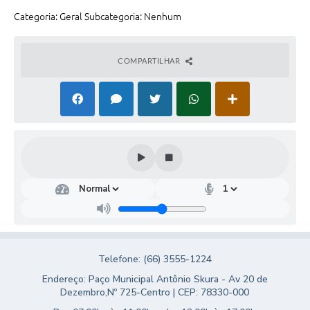
Turismo
Categoria: Geral Subcategoria: Nenhum
Obras
COMPARTILHAR
Projetos
Contas Públicas
Legislação
Editais
Links
Serviços Online
Telefones Úteis
Telefone: (66) 3555-1224
Enquete
Endereço: Paço Municipal Antônio Skura - Av 20 de
Jornal
Dezembro,Nº 725-Centro | CEP: 78330-000