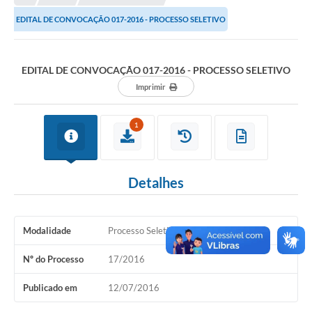
EDITAL DE CONVOCAÇÃO 017-2016 - PROCESSO SELETIVO
Município
Notícias
EDITAL DE CONVOCAÇÃO 017-2016 - PROCESSO SELETIVO
Transparência
Imprimir
Secretarias
1
Imprensa
Galeria de Fotos
Detalhes
Contratos
Ouvidoria
Modalidade
Processo Seletivo
Audiências Públicas
Nº do Processo
17/2016
Arquivos para Download
Publicado em
12/07/2016
Carta de Serviços