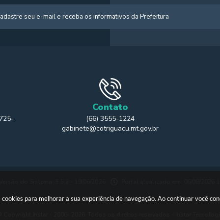
Contato
 725-
(66) 3555-1224
gabinete@cotriguacu.mt.gov.br
Versão do Sistema: 3.5.3 - 19/06/2026
Portal atualizado em: 06/08/2026 
usa cookies para melhorar a sua experiência de navegação. Ao continuar você c
 Copyright Instar - 2006- 2026. Todos os direitos reservados -
Instar Tecnolog