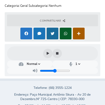
Turismo
Categoria: Geral Subcategoria: Nenhum
Obras
COMPARTILHAR
Projetos
Contas Públicas
Legislação
Editais
Links
Serviços Online
Telefones Úteis
Telefone: (66) 3555-1224
Enquete
Endereço: Paço Municipal Antônio Skura - Av 20 de
Jornal
Dezembro,Nº 725-Centro | CEP: 78330-000