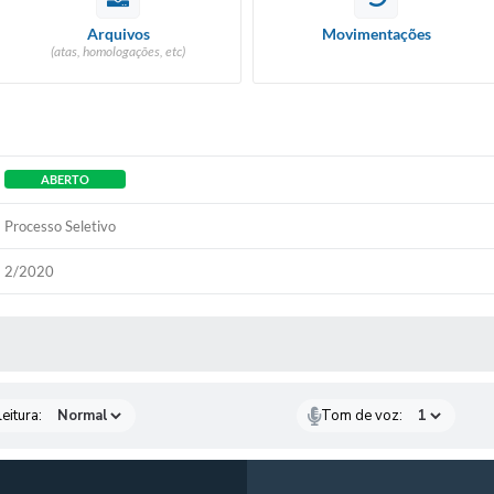
Arquivos
Movimentações
(atas, homologações, etc)
ABERTO
Processo Seletivo
2/2020
 MÍDIAS
eitura:
Tom de voz: