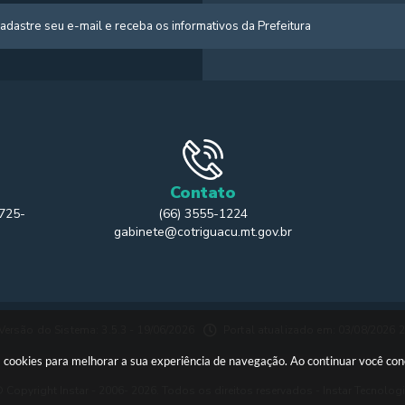
Contato
 725-
(66) 3555-1224
gabinete@cotriguacu.mt.gov.br
Versão do Sistema: 3.5.3 - 19/06/2026
Portal atualizado em: 03/08/2026 
usa cookies para melhorar a sua experiência de navegação. Ao continuar você c
 Copyright Instar - 2006- 2026. Todos os direitos reservados -
Instar Tecnolog