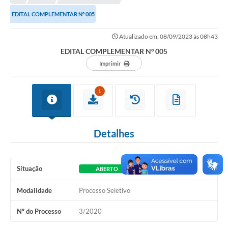
EDITAL COMPLEMENTAR Nº 005
Município
Atualizado em: 08/09/2023 às 08h43
Notícias
EDITAL COMPLEMENTAR Nº 005
Transparência
Imprimir
Secretarias
1
Imprensa
Galeria de Fotos
Detalhes
Contratos
Ouvidoria
Situação
ABERTO
Audiências Públicas
Modalidade
Processo Seletivo
Arquivos para Download
Nº do Processo
3/2020
Carta de Serviços