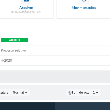
Arquivos
Movimentações
(atas, homologações, etc)
ABERTO
Processo Seletivo
4/2020
 MÍDIAS
eitura:
Tom de voz: