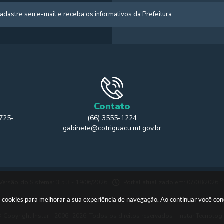
Contato
 725-
(66) 3555-1224
gabinete@cotriguacu.mt.gov.br
Versão do Sistema: 3.5.3 - 19/06/2026
Portal atualizado em: 07/08/2026 
usa cookies para melhorar a sua experiência de navegação. Ao continuar você c
 Copyright Instar - 2006- 2026. Todos os direitos reservados -
Instar Tecnolog