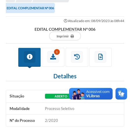
EDITAL COMPLEMENTAR Nº 006
Município
Atualizado em: 08/09/2023 às 08h44
Notícias
EDITAL COMPLEMENTAR Nº 006
Transparência
Imprimir
Secretarias
1
Imprensa
Galeria de Fotos
Detalhes
Contratos
Ouvidoria
Situação
ABERTO
Audiências Públicas
Modalidade
Processo Seletivo
Arquivos para Download
Nº do Processo
2/2020
Carta de Serviços