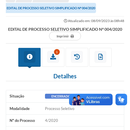
EDITAL DE PROCESSO SELETIVO SIMPLIFICADO Nº 004/2020
Município
Atualizado em: 08/09/2023 às 08h48
Notícias
EDITAL DE PROCESSO SELETIVO SIMPLIFICADO Nº 004/2020
Transparência
Imprimir
Secretarias
1
Imprensa
Galeria de Fotos
Detalhes
Contratos
Ouvidoria
Situação
ENCERRADO
Audiências Públicas
Modalidade
Processo Seletivo
Arquivos para Download
Nº do Processo
4/2020
Carta de Serviços