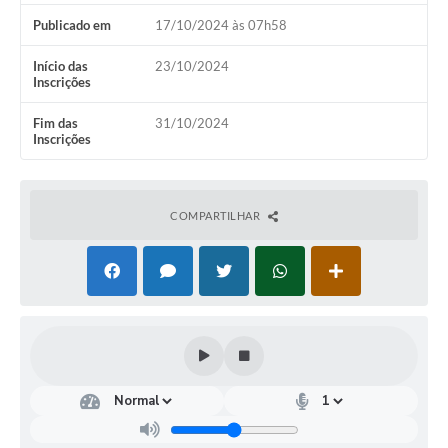
Turismo
Publicado em
17/10/2024 às 07h58
Obras
Início das
23/10/2024
Inscrições
Projetos
Fim das
31/10/2024
Inscrições
Contas Públicas
Legislação
COMPARTILHAR
Editais
Links
Serviços Online
Telefones Úteis
Enquete
Jornal