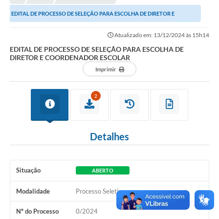
EDITAL DE PROCESSO DE SELEÇÃO PARA ESCOLHA DE DIRETOR E
Município
COORDENADOR ESCOLAR
Atualizado em: 13/12/2024 às 15h14
Notícias
EDITAL DE PROCESSO DE SELEÇÃO PARA ESCOLHA DE
DIRETOR E COORDENADOR ESCOLAR
Transparência
Imprimir
Secretarias
Imprensa
2
Galeria de Fotos
Detalhes
Contratos
Ouvidoria
Situação
ABERTO
Audiências Públicas
Modalidade
Processo Seletivo
Arquivos para Download
Nº do Processo
0/2024
Carta de Serviços