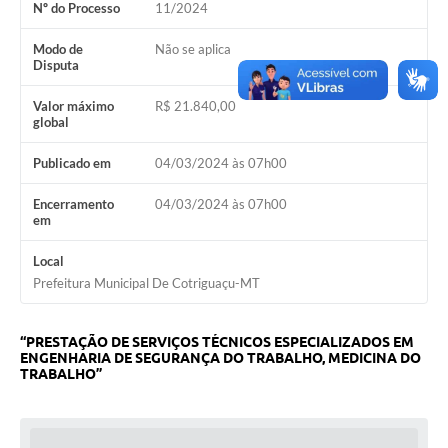
Nº do Processo
11/2024
Turismo
Modo de
Não se aplica
Obras
Disputa
Projetos
Valor máximo
R$ 21.840,00
global
Contas Públicas
Publicado em
04/03/2024 às 07h00
Legislação
Encerramento
04/03/2024 às 07h00
Editais
em
Links
Local
Prefeitura Municipal De Cotriguaçu-MT
Serviços Online
Telefones Úteis
“PRESTAÇÃO DE SERVIÇOS TÉCNICOS ESPECIALIZADOS EM
ENGENHARIA DE SEGURANÇA DO TRABALHO, MEDICINA DO
TRABALHO”
Enquete
Jornal