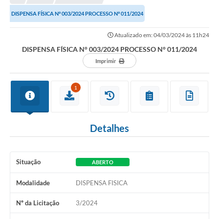
DISPENSA FÍSICA N° 003/2024 PROCESSO N° 011/2024
Município
Atualizado em: 04/03/2024 às 11h24
Notícias
DISPENSA FÍSICA N° 003/2024 PROCESSO N° 011/2024
Transparência
Imprimir
Secretarias
1
Imprensa
Galeria de Fotos
Detalhes
Contratos
Ouvidoria
Situação
ABERTO
Audiências Públicas
Modalidade
DISPENSA FISICA
Arquivos para Download
Nº da Licitação
3/2024
Carta de Serviços