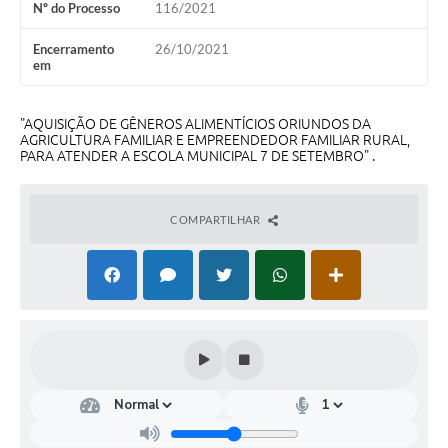
Nº do Processo
116/2021
Turismo
Encerramento
26/10/2021
Obras
em
Projetos
"AQUISIÇÃO DE GÊNEROS ALIMENTÍCIOS ORIUNDOS DA
AGRICULTURA FAMILIAR E EMPREENDEDOR FAMILIAR RURAL,
Contas Públicas
PARA ATENDER A ESCOLA MUNICIPAL 7 DE SETEMBRO" .
Legislação
Editais
COMPARTILHAR
Links
Serviços Online
Telefones Úteis
Enquete
Jornal