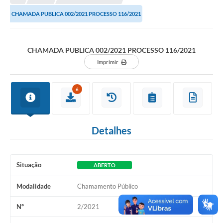
CHAMADA PUBLICA 002/2021 PROCESSO 116/2021
Município
Notícias
CHAMADA PUBLICA 002/2021 PROCESSO 116/2021
Transparência
Imprimir
Secretarias
6
Imprensa
Galeria de Fotos
Detalhes
Contratos
Ouvidoria
Situação
ABERTO
Audiências Públicas
Modalidade
Chamamento Público
Arquivos para Download
Nº
2/2021
Carta de Serviços