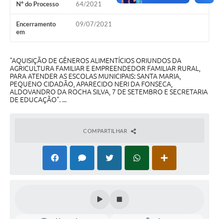
Nº do Processo
64/2021
Turismo
Encerramento
09/07/2021
Obras
em
Projetos
"AQUISIÇÃO DE GÊNEROS ALIMENTÍCIOS ORIUNDOS DA
AGRICULTURA FAMILIAR E EMPREENDEDOR FAMILIAR RURAL,
Contas Públicas
PARA ATENDER AS ESCOLAS MUNICIPAIS: SANTA MARIA,
PEQUENO CIDADÃO, APARECIDO NERI DA FONSECA,
Legislação
ALDOVANDRO DA ROCHA SILVA, 7 DE SETEMBRO E SECRETARIA
DE EDUCAÇÃO". ...
Editais
Links
COMPARTILHAR
Serviços Online
Telefones Úteis
Enquete
Jornal