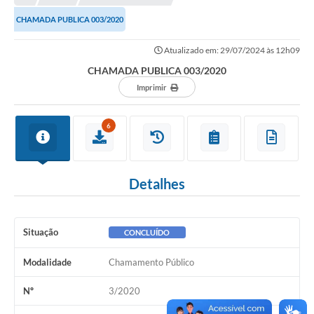
CHAMADA PUBLICA 003/2020
Município
Atualizado em: 29/07/2024 às 12h09
Notícias
CHAMADA PUBLICA 003/2020
Transparência
Imprimir
Secretarias
6
Imprensa
Galeria de Fotos
Detalhes
Contratos
Ouvidoria
Situação
CONCLUÍDO
Audiências Públicas
Modalidade
Chamamento Público
Arquivos para Download
Nº
3/2020
Carta de Serviços