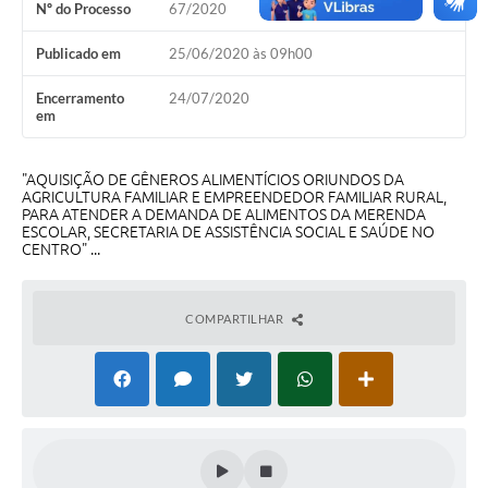
Nº do Processo
67/2020
Turismo
Publicado em
25/06/2020 às 09h00
Obras
Encerramento
24/07/2020
Projetos
em
Contas Públicas
"AQUISIÇÃO DE GÊNEROS ALIMENTÍCIOS ORIUNDOS DA
Legislação
AGRICULTURA FAMILIAR E EMPREENDEDOR FAMILIAR RURAL,
PARA ATENDER A DEMANDA DE ALIMENTOS DA MERENDA
ESCOLAR, SECRETARIA DE ASSISTÊNCIA SOCIAL E SAÚDE NO
Editais
CENTRO" ...
Links
COMPARTILHAR
Serviços Online
Telefones Úteis
Enquete
Jornal