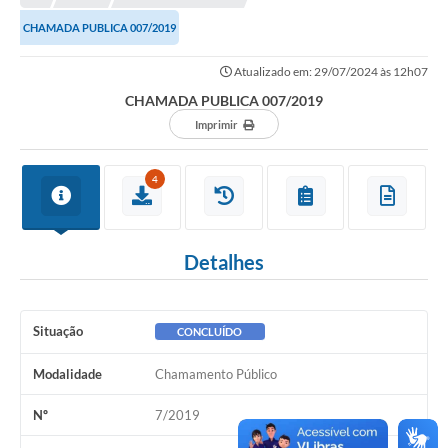
CHAMADA PUBLICA 007/2019
Município
Atualizado em: 29/07/2024 às 12h07
Notícias
CHAMADA PUBLICA 007/2019
Transparência
Imprimir
Secretarias
4
Imprensa
Galeria de Fotos
Detalhes
Contratos
Ouvidoria
Situação
CONCLUÍDO
Audiências Públicas
Modalidade
Chamamento Público
Arquivos para Download
Nº
7/2019
Carta de Serviços