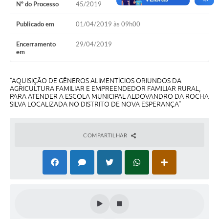
Nº do Processo
45/2019
Turismo
Publicado em
01/04/2019 às 09h00
Obras
Encerramento
29/04/2019
Projetos
em
Contas Públicas
"AQUISIÇÃO DE GÊNEROS ALIMENTÍCIOS ORIUNDOS DA
Legislação
AGRICULTURA FAMILIAR E EMPREENDEDOR FAMILIAR RURAL,
PARA ATENDER A ESCOLA MUNICIPAL ALDOVANDRO DA ROCHA
SILVA LOCALIZADA NO DISTRITO DE NOVA ESPERANÇA"
Editais
Links
COMPARTILHAR
Serviços Online
Telefones Úteis
Enquete
Jornal