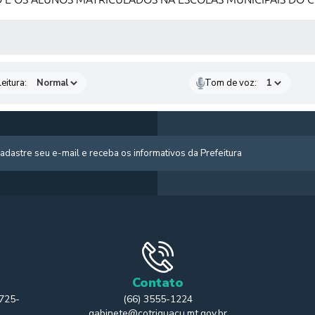
 MÍDIAS
eitura:
Tom de voz:
Contato
 725-
(66) 3555-1224
gabinete@cotriguacu.mt.gov.br