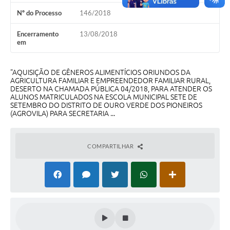
Turismo
Nº do Processo
146/2018
Obras
Encerramento
13/08/2018
em
Projetos
Contas Públicas
"AQUISIÇÃO DE GÊNEROS ALIMENTÍCIOS ORIUNDOS DA
AGRICULTURA FAMILIAR E EMPREENDEDOR FAMILIAR RURAL,
DESERTO NA CHAMADA PÚBLICA 04/2018, PARA ATENDER OS
Legislação
ALUNOS MATRICULADOS NA ESCOLA MUNICIPAL SETE DE
SETEMBRO DO DISTRITO DE OURO VERDE DOS PIONEIROS
Editais
(AGROVILA) PARA SECRETARIA ...
Links
COMPARTILHAR
Serviços Online
Telefones Úteis
Enquete
Jornal