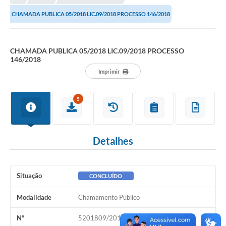
CHAMADA PUBLICA 05/2018 LIC.09/2018 PROCESSO 146/2018
Município
Notícias
CHAMADA PUBLICA 05/2018 LIC.09/2018 PROCESSO
146/2018
Transparência
Imprimir
Secretarias
Imprensa
5
Galeria de Fotos
Detalhes
Contratos
Ouvidoria
Situação
CONCLUÍDO
Audiências Públicas
Modalidade
Chamamento Público
Arquivos para Download
Nº
5201809/2018
Carta de Serviços