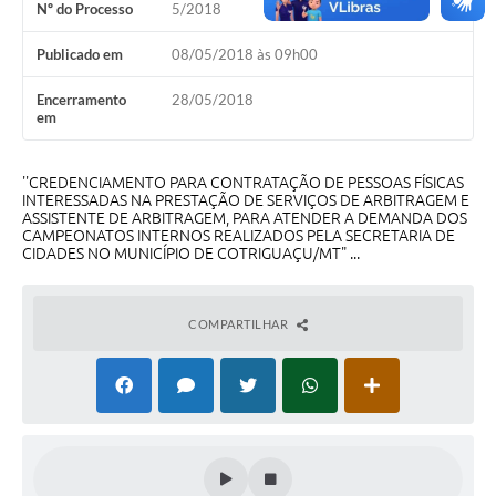
Nº do Processo
5/2018
Turismo
Publicado em
08/05/2018 às 09h00
Obras
Encerramento
28/05/2018
Projetos
em
Contas Públicas
''CREDENCIAMENTO PARA CONTRATAÇÃO DE PESSOAS FÍSICAS
Legislação
INTERESSADAS NA PRESTAÇÃO DE SERVIÇOS DE ARBITRAGEM E
ASSISTENTE DE ARBITRAGEM, PARA ATENDER A DEMANDA DOS
CAMPEONATOS INTERNOS REALIZADOS PELA SECRETARIA DE
Editais
CIDADES NO MUNICÍPIO DE COTRIGUAÇU/MT" ...
Links
COMPARTILHAR
Serviços Online
Telefones Úteis
Enquete
Jornal