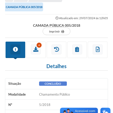
CAMADA PÚBLICA 005/2018
Município
Atualizado em: 29/07/2024 às 12h05
Notícias
CAMADA PÚBLICA 005/2018
Transparência
Imprimir
Secretarias
4
Imprensa
Galeria de Fotos
Detalhes
Contratos
Ouvidoria
Situação
CONCLUÍDO
Audiências Públicas
Modalidade
Chamamento Público
Arquivos para Download
Nº
5/2018
Carta de Serviços