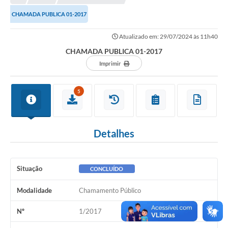
CHAMADA PUBLICA 01-2017
Município
Atualizado em: 29/07/2024 às 11h40
Notícias
CHAMADA PUBLICA 01-2017
Transparência
Imprimir
Secretarias
5
Imprensa
Galeria de Fotos
Detalhes
Contratos
Ouvidoria
Situação
CONCLUÍDO
Audiências Públicas
Modalidade
Chamamento Público
Arquivos para Download
Nº
1/2017
Carta de Serviços