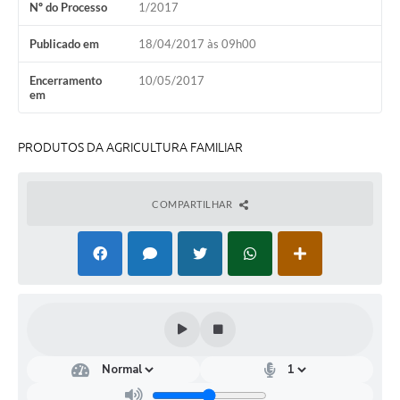
Nº do Processo
1/2017
Turismo
Publicado em
18/04/2017 às 09h00
Obras
Encerramento
10/05/2017
Projetos
em
Contas Públicas
PRODUTOS DA AGRICULTURA FAMILIAR
Legislação
Editais
COMPARTILHAR
Links
Serviços Online
Telefones Úteis
Enquete
Jornal