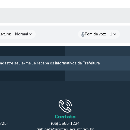
 MÍDIAS
eitura:
Tom de voz:
Contato
 725-
(66) 3555-1224
gabinete@cotriguacu.mt.gov.br