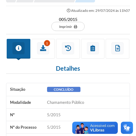
Atualizado em: 29/07/2024 às 11h07
Município
005/2015
Notícias
Imprimir
Transparência
1
Secretarias
Imprensa
Detalhes
Galeria de Fotos
Contratos
Situação
CONCLUÍDO
Ouvidoria
Modalidade
Chamamento Público
Audiências Públicas
Nº
5/2015
Arquivos para Download
Nº do Processo
5/2015
Carta de Serviços