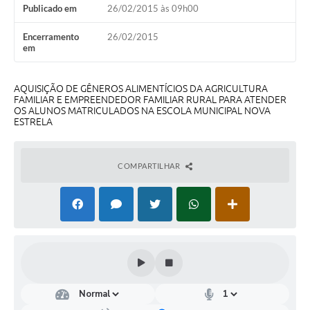
Publicado em
26/02/2015 às 09h00
Turismo
Encerramento
26/02/2015
Obras
em
Projetos
AQUISIÇÃO DE GÊNEROS ALIMENTÍCIOS DA AGRICULTURA
Contas Públicas
FAMILIAR E EMPREENDEDOR FAMILIAR RURAL PARA ATENDER
OS ALUNOS MATRICULADOS NA ESCOLA MUNICIPAL NOVA
ESTRELA
Legislação
Editais
COMPARTILHAR
Links
Serviços Online
Telefones Úteis
Enquete
Jornal