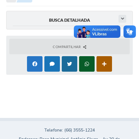
Município
BUSCA DETALHADA
Notícias
Transparência
COMPARTILHAR
Secretarias
Imprensa
Galeria de Fotos
Contratos
Ouvidoria
Audiências Públicas
Arquivos para Download
Telefone: (66) 3555-1224
Carta de Serviços