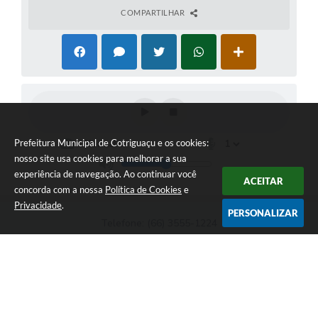
COMPARTILHAR
Prefeitura Municipal de Cotriguaçu e os cookies:
nosso site usa cookies para melhorar a sua
experiência de navegação. Ao continuar você
ACEITAR
concorda com a nossa
Política de Cookies
e
Privacidade
.
PERSONALIZAR
Telefone: (66) 3555-1224
Endereço: Paço Municipal Antônio Skura - Av 20 de
Dezembro,Nº 725-Centro | CEP: 78330-000
Das 07:00hs às 11:00h e das 13:00h às 17:00h
Prefeitura Municipal de Cotriguaçu