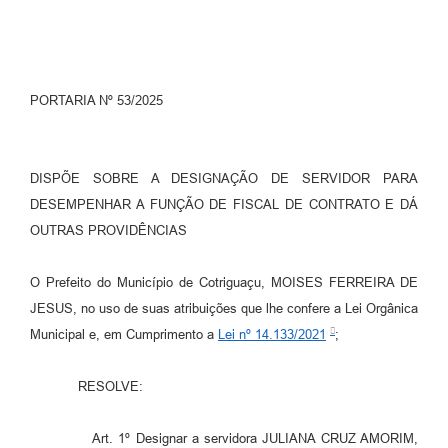
Turismo
Obras
PORTARIA Nº 53/2025
Projetos
Contas Públicas
DISPÕE SOBRE A DESIGNAÇÃO DE SERVIDOR PARA
Legislação
DESEMPENHAR A FUNÇÃO DE FISCAL DE CONTRATO E DÁ
Editais
OUTRAS PROVIDÊNCIAS
Links
O Prefeito do Município de Cotriguaçu, MOISES FERREIRA DE
Serviços Online
JESUS, no uso de suas atribuições que lhe confere a Lei Orgânica
Municipal e, em Cumprimento a
Lei nº 14.133/2021
;
Telefones Úteis
Enquete
RESOLVE:
Jornal
Art. 1º Designar a servidora JULIANA CRUZ AMORIM,