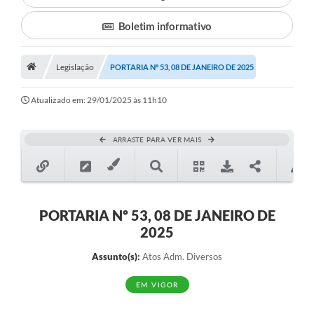
Boletim informativo
Município
Notícias
Legislação
PORTARIA Nº 53, 08 DE JANEIRO DE 2025
Transparência
Atualizado em: 29/01/2025 às 11h10
Secretarias
Imprensa
ARRASTE PARA VER MAIS
Galeria de Fotos
Contratos
PORTARIA Nº 53, 08 DE JANEIRO DE
Ouvidoria
2025
Audiências Públicas
Assunto(s):
Atos Adm. Diversos
Arquivos para Download
EM VIGOR
Carta de Serviços