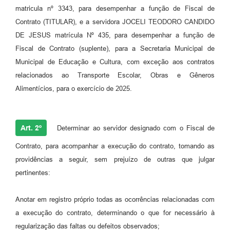
Agenda
matricula nº 3343, para desempenhar a função de Fiscal de
Contrato (TITULAR), e a servidora JOCELI TEODORO CANDIDO
SIC
DE JESUS matrícula Nº 435, para desempenhar a função de
Diário Oficial
Fiscal de Contrato (suplente), para a Secretaria Municipal de
Municipal de Educação e Cultura, com exceção aos contratos
Contato
relacionados ao Transporte Escolar, Obras e Gêneros
Alimentícios, para o exercício de 2025.
Art. 2º
Determinar ao servidor designado com o Fiscal de
Contrato, para acompanhar a execução do contrato, tomando as
providências a seguir, sem prejuízo de outras que julgar
pertinentes:
Anotar em registro próprio todas as ocorrências relacionadas com
a execução do contrato, determinando o que for necessário à
regularização das faltas ou defeitos observados;